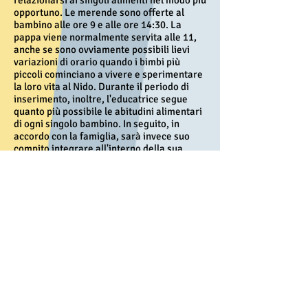
relazionarsi ai singoli alimenti nel modo più
opportuno. Le merende sono offerte al
bambino alle ore 9 e alle ore 14:30. La
pappa viene normalmente servita alle 11,
anche se sono ovviamente possibili lievi
variazioni di orario quando i bimbi più
piccoli cominciano a vivere e sperimentare
la loro vita al Nido. Durante il periodo di
inserimento, inoltre, l'educatrice segue
quanto più possibile le abitudini alimentari
di ogni singolo bambino. In seguito, in
accordo con la famiglia, sarà invece suo
compito integrare all'interno della sua
dieta alimenti nuovi, ma sempre e
rigorosamente freschi e sani. In casi
particolari (allergie, intolleranze, disturbi
intestinali, ecc.), l'educatrice concorderà
con il genitore la dieta più opportuna, al
fine di agevolare il benessere del
bambino.La nostra bacheca ed il nostro sito
web riportano quotidianamente (clicca qui
per vedere un esempio) tutte le indicazioni
sul nostro menù giornaliero, per consentire
ai genitori di adeguare sotto il profilo
nutrizionale il pasto serale del bambino.