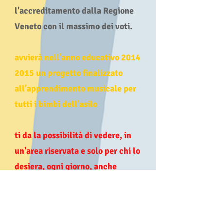
l'accreditamento dalla Regione
Veneto con il massimo dei voti.
avvierà nell'anno educativo
2014
2015
un progetto finalizzato
all'apprendimento musicale per
tutti i bimbi dell'asilo
ti da la possibilità di vedere, in
un'area riservata e solo per chi lo
desiera, ogni giorno, anche
tramite smartphone, una foto del
tuo bimbo, cosa ha mangiato e
l'elenco delle attività che ha