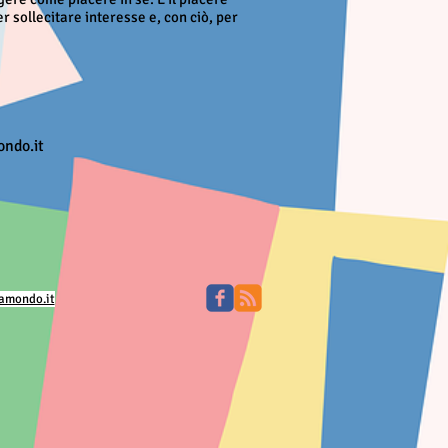
 sollecitare interesse e, con ciò, per
ndo.it
pamondo.it