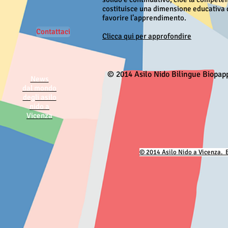
costituisce una dimensione educativa d
favorire l’apprendimento.
Contattaci
Clicca qui per approfondire
© 2014 Asilo Nido Bilingue Biopa
News
dal mondo
degli asilo
nido a
Vicenza
© 2014 Asilo Nido a Vicenza.