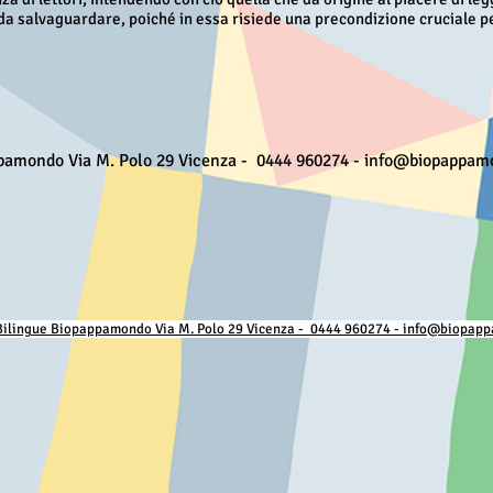
a salvaguardare, poiché in essa risiede una precondizione cruciale per
ppamondo Via M. Polo 29 Vicenza - 0444 960274 -
info@biopappamo
 Bilingue Biopappamondo Via M. Polo 29 Vicenza - 0444 960274 - info@biopap