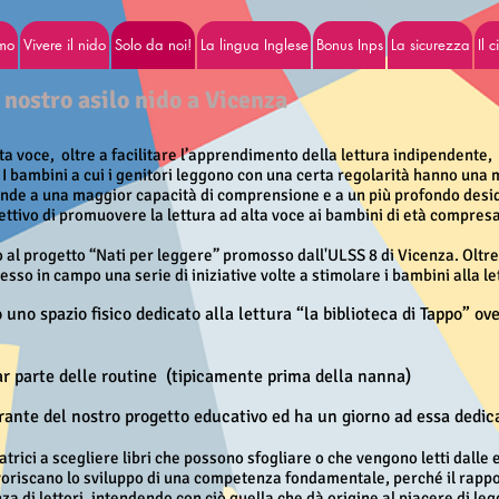
amo
Vivere il nido
Solo da noi!
La lingua Inglese
Bonus Inps
La sicurezza
Il 
l nostro asilo nido a Vicenza
ta voce, oltre a facilitare l’apprendimento della lettura indipendente,
. I bambini a cui i genitori leggono con una certa regolarità hanno una
ponde a una maggior capacità di comprensione e a un più profondo desi
ettivo di promuovere la lettura ad alta voce ai bambini di età compresa t
al progetto “Nati per leggere” promosso dall'ULSS 8 di Vicenza. Oltre
sso in campo una serie di iniziative volte a stimolare i bambini alla le
 uno spazio fisico dedicato alla lettura “la biblioteca di Tappo” ove
far parte delle routine (tipicamente prima della nanna)
grante del nostro progetto educativo ed ha un giorno ad essa dedic
trici a scegliere libri che possono sfogliare o che vengono letti dalle 
riscano lo sviluppo di una competenza fondamentale, perché il rapport
za di lettori, intendendo con ciò quella che dà origine al piacere di leg