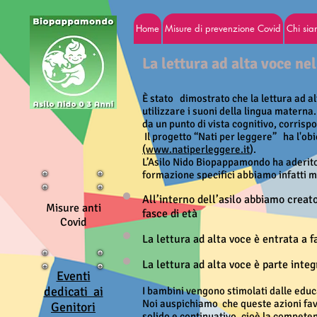
Home
Misure di prevenzione Covid
Chi si
La lettura ad alta voce ne
È stato dimostrato che la lettura ad al
utilizzare i suoni della lingua materna
da un punto di vista cognitivo, corris
Il progetto “Nati per leggere” ha l'obi
(www.natiperleggere.it
).
L’Asilo Nido Biopappamondo ha aderito 
formazione specifici abbiamo infatti me
All’interno dell’asilo abbiamo creato
Misure anti
fasce di età
Covid
La lettura ad alta voce è entrata a 
La lettura ad alta voce è parte inte
Eventi
dedicati ai
I bambini vengono stimolati dalle educa
Noi auspichiamo che queste azioni favo
Genitori
solido e continuativo, cioè la competen