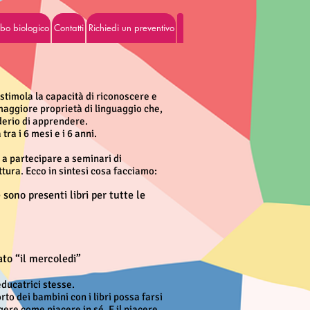
cibo biologico
Contatti
Richiedi un preventivo
 stimola la capacità di riconoscere e
 maggiore proprietà di linguaggio che,
derio di apprendere.
ra i 6 mesi e i 6 anni.
 a partecipare a seminari di
ttura. Ecco in sintesi cosa facciamo:
 sono presenti libri per tutte le
ato “il mercoledi”
educatrici stesse.
o dei bambini con i libri possa farsi
gere come piacere in sé. E il piacere