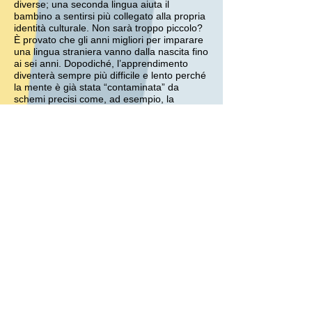
diverse; una seconda lingua aiuta il
bambino a sentirsi più collegato alla propria
identità culturale. Non sarà troppo piccolo?
È provato che gli anni migliori per imparare
una lingua straniera vanno dalla nascita fino
ai sei anni. Dopodiché, l’apprendimento
diventerà sempre più difficile e lento perché
la mente è già stata “contaminata” da
schemi precisi come, ad esempio, la
scrittura.
L'Asilo Nido Bilingue Bio Pappamondo e' il
primo asilo nido a Vicenza ad aver avviato
un programma educativo finalizzato a
favorire lo sviluppo del bilinguismo nei
bambini di eta' inferiore a 3 anni. Abbiamo
avviato "laboratori di inglese" per i più
piccini con l'obiettivo di stimolare i bambini
all'apprendimento di una seconda lingua nel
rispetto, però, della crescita globale del
bambino stesso senza trascurare che l'asilo
è pur sempre un luogo "ludico". Le "lezioni",
sotto forma di gioco, vengono tenute due
volte alla settimana da insegnanti
madrelingua inglese provenienti dalla
scuola Inlingua di Vicenza , in possesso di
diploma di laurea nel proprio paese di