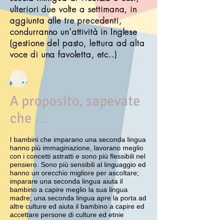
ulteriori due volte a settimana, in
aggiunta alle tre precedenti,
condurranno un'attività in Inglese
(gestione del pasto, lettura ad alta
voce di una favoletta, etc..)
Chiamaci al n. 0444-96027
A proposito, sapevate
che …
I bambini che imparano una seconda lingua
hanno più immaginazione, lavorano meglio
con i concetti astratti e sono più flessibili nel
pensiero. Sono più sensibili al linguaggio ed
hanno un orecchio migliore per ascoltare;
imparare una seconda lingua aiuta il
bambino a capire meglio la sua lingua
madre; una seconda lingua apre la porta ad
altre culture ed aiuta il bambino a capire ed
accettare persone di culture ed etnie