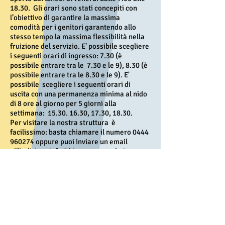
18.30. Gli orari sono stati concepiti con
l’obiettivo di garantire la massima
comodità per i genitori garantendo allo
stesso tempo la massima flessibilità nella
fruizione del servizio. E' possibile scegliere
i seguenti orari di ingresso: 7
.30
(è
possibile entrare tra le 7.30 e le 9), 8.30 (è
possibile entrare tra le 8.30 e le 9). E'
possibile scegliere i seguenti orari di
uscita con una permanenza minima al nido
di 8 ore al giorno per 5 giorni alla
settimana:
15.30. 16.30
, 17.30, 18.30.
Per visitare la nostra struttura è
facilissimo:
basta chiamare il numero
0444
960274
oppure puoi inviare un email
all'indirizzo
info@biopappamondo.it
indicando il giorno prescelto per la visita,
l'orario (le visite si fanno sempre al
pomeriggio) e
indicando un recapito
telefonico
. Vi aspettiamo!
Siamo l'unico asilo nido Vicenza
autorizzato dal Comune di Vicenza ed
accreditato dalla regione veneto. Abbiamo