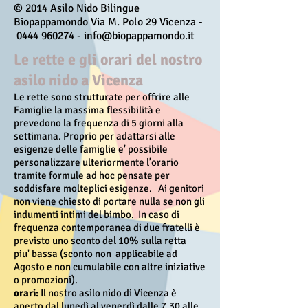
© 2014 Asilo Nido Bilingue
Biopappamondo Via M. Polo 29 Vicenza -
0444 960274
-
info@biopappamondo.it
Le rette e gli orari del nostro
asilo nido a Vicenza
Le rette sono strutturate per offrire alle
Famiglie la massima flessibilità e
prevedono la frequenza di 5 giorni alla
settimana. Proprio per adattarsi alle
esigenze delle famiglie e' possibile
personalizzare ulteriormente l’orario
tramite formule ad hoc pensate per
soddisfare molteplici esigenze. Ai genitori
non viene chiesto di portare nulla se non gli
indumenti intimi del bimbo. In caso di
frequenza contemporanea di due fratelli è
previsto uno sconto del 10% sulla retta
piu' bassa (sconto non applicabile ad
Agosto e non cumulabile con altre iniziative
o promozioni).
orari:
Il nostro asilo nido di Vicenza è
aperto dal lunedì al venerdì dalle 7.30 alle